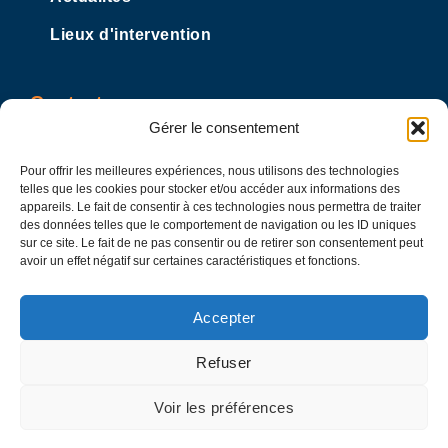
Lieux d'intervention
Contact
Gérer le consentement
12 rue Eugène Renaux
63800 Cournon d’Auvergne
Pour offrir les meilleures expériences, nous utilisons des technologies
telles que les cookies pour stocker et/ou accéder aux informations des
Nous contacter
appareils. Le fait de consentir à ces technologies nous permettra de traiter
des données telles que le comportement de navigation ou les ID uniques
Voir le numéro
sur ce site. Le fait de ne pas consentir ou de retirer son consentement peut
avoir un effet négatif sur certaines caractéristiques et fonctions.
Accepter
Refuser
Mentions légales
Voir les préférences
– Goodigital, création de sites
© Copyright 2026
internet