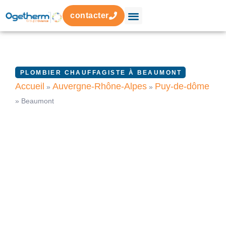
contacter
PLOMBIER CHAUFFAGISTE À BEAUMONT
Accueil
Auvergne-Rhône-Alpes
Puy-de-dôme
»
»
»
Beaumont
Le spécialiste de vos
équipements sanitaire &
chauffage
Fuites, installations, urgences à Beaumont : notre
équipe intervient rapidement avec sérieux et précision,
chez vous ou sur chantier.